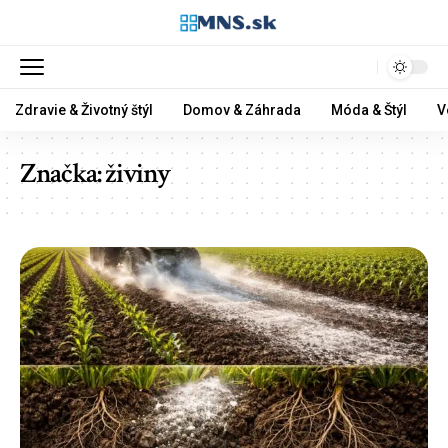
Zdravie & Životný štýl
Domov & Záhrada
Móda & Štýl
V
Značka:
živiny